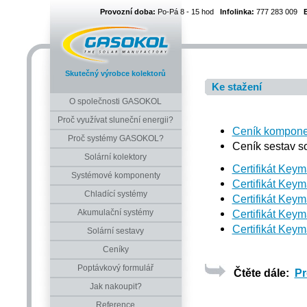
Provozní doba:
Po-Pá 8 - 15 hod
Infolinka:
777 283 009
Skutečný výrobce kolektorů
Ke stažení
O společnosti GASOKOL
Proč využívat sluneční energii?
Ceník kompone
Proč systémy GASOKOL?
Ceník sestav s
Solární kolektory
Certifikát Key
Systémové komponenty
Certifikát Key
Chladící systémy
Certifikát Key
Certifikát Key
Akumulační systémy
Certifikát Key
Solární sestavy
Ceníky
Poptávkový formulář
Čtěte dále:
Pr
Jak nakoupit?
Reference