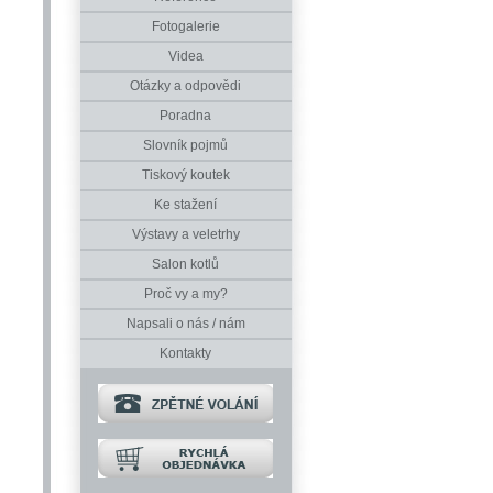
Fotogalerie
Videa
Otázky a odpovědi
Poradna
Slovník pojmů
Tiskový koutek
Ke stažení
Výstavy a veletrhy
Salon kotlů
Proč vy a my?
Napsali o nás / nám
Kontakty