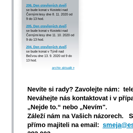
206. Den otevřených dveří
se bude konat v Kostelci nad
Černými lesy dne 8. 11. 2020 od
9 do 13 hod.
205. Den otevřených dveří
se bude konat v Kostelci nad
Černými lesy dne 11. 10. 2020 od
9 do 13 hod.
204. Den otevřených dveří
se bude konat v Týně nad
Bečvou dne 13. 9. 2020 od 9 do
13 hod.
archiv aktualit »
Nevíte si rady? Zavolejte nám: tel
Neváhejte nás kontaktovat i v přípa
„Nejde to.“ nebo „Nevím".
Záleží nám na Vašich názorech. 
přímo majiteli na email:
smeja@es