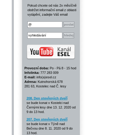
Pokud chcete od nás 2x měsíčně
obdržet informační email z oblasti
vytápění, zadejte Váš email
Provozní doba:
Po - Pá 8 - 15 hod
Infolinka:
777 283 009
E-mail:
info(a)esel.cz
Adresa:
Kutnohorská 678
281 63, Kostelec nad Č. lesy
208. Den otevřených dveří
se bude konat v Kostelci nad
Černými lesy dne 13. 12. 2020 od
9 do 13 hod.
207. Den otevřených dveří
se bude konat v Týně nad
Bečvou dne 8. 11. 2020 od 9 do
13 hod.