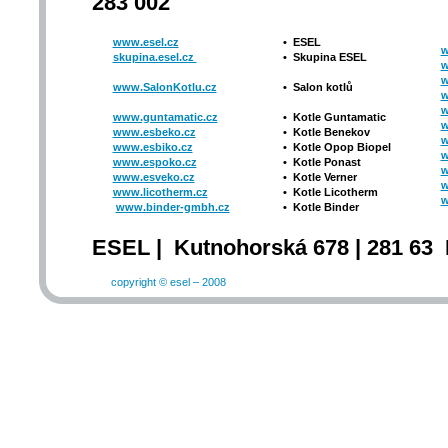
283 002
www.esel.cz
•
ESEL
w
skupina.esel.cz
•
Skupina ESEL
w
w
www.SalonKotlu.cz
•
Salon kotlů
w
w
www.guntamatic.cz
•
Kotle
Guntamatic
w
www.esbeko.cz
•
Kotle
Benekov
w
www.esbiko.cz
•
Kotle Opop Biopel
w
www.espoko.cz
•
Kotle Ponast
w
www.esveko.cz
•
Kotle Verner
w
www.licotherm.cz
•
Kotle Licotherm
w
www.binder-gmbh.cz
•
Kotle Binder
ESEL | Kutnohorská 678 | 281 63 
copyright © esel – 2008