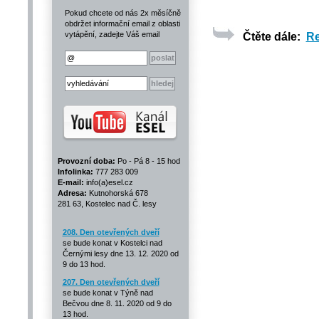
Pokud chcete od nás 2x měsíčně
obdržet informační email z oblasti
Čtěte dále:
Re
vytápění, zadejte Váš email
Provozní doba:
Po - Pá 8 - 15 hod
Infolinka:
777 283 009
E-mail:
info(a)esel.cz
Adresa:
Kutnohorská 678
281 63, Kostelec nad Č. lesy
208. Den otevřených dveří
se bude konat v Kostelci nad
Černými lesy dne 13. 12. 2020 od
9 do 13 hod.
207. Den otevřených dveří
se bude konat v Týně nad
Bečvou dne 8. 11. 2020 od 9 do
13 hod.