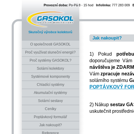
Provozní doba:
Po-Pá 8 - 15 hod
Infolinka:
777 283 009
Skutečný výrobce kolektorů
Jak nakoupit?
O společnosti GASOKOL
Proč využívat sluneční energii?
1) Pokud
potřebu
doporučujeme Vám 
Proč systémy GASOKOL?
návštěva je ZDAR
Solární kolektory
Vám
zpracuje nezá
Systémové komponenty
solárního systému
G
Chladící systémy
POPTÁVKOVÝ FO
Akumulační systémy
Solární sestavy
2) Nákup
sestav G
Ceníky
uskutečnit prostředni
Poptávkový formulář
Jak nakoupit?
Reference