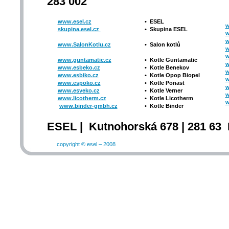
283 002
www.esel.cz
•
ESEL
w
skupina.esel.cz
•
Skupina ESEL
w
w
www.SalonKotlu.cz
•
Salon kotlů
w
w
www.guntamatic.cz
•
Kotle
Guntamatic
w
www.esbeko.cz
•
Kotle
Benekov
w
www.esbiko.cz
•
Kotle Opop Biopel
w
www.espoko.cz
•
Kotle Ponast
w
www.esveko.cz
•
Kotle Verner
w
www.licotherm.cz
•
Kotle Licotherm
w
www.binder-gmbh.cz
•
Kotle Binder
ESEL | Kutnohorská 678 | 281 63 
copyright © esel – 2008