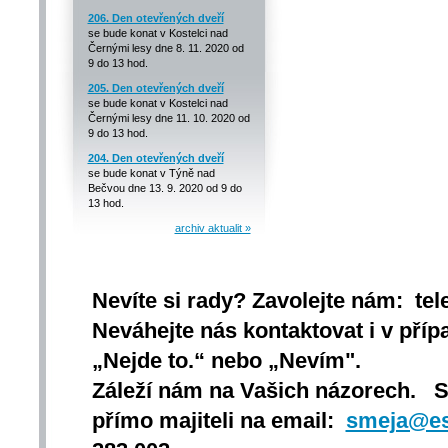
206. Den otevřených dveří
se bude konat v Kostelci nad
Černými lesy dne 8. 11. 2020 od
9 do 13 hod.
205. Den otevřených dveří
se bude konat v Kostelci nad
Černými lesy dne 11. 10. 2020 od
9 do 13 hod.
204. Den otevřených dveří
se bude konat v Týně nad
Bečvou dne 13. 9. 2020 od 9 do
13 hod.
archiv aktualit »
Nevíte si rady? Zavolejte nám: tel
Neváhejte nás kontaktovat i v přípa
„Nejde to.“ nebo „Nevím".
Záleží nám na Vašich názorech. 
přímo majiteli na email:
smeja@es