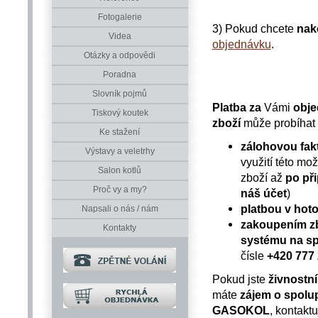
Fotogalerie
3) Pokud chcete
nak
Videa
objednávku
.
Otázky a odpovědi
Poradna
Slovník pojmů
Platba za
Vámi
obj
Tiskový koutek
zboží
může probíhat 
Ke stažení
zálohovou fak
Výstavy a veletrhy
využití této mo
Salon kotlů
zboží až
po př
Proč vy a my?
náš účet
)
platbou v hoto
Napsali o nás / nám
zakoupením zb
Kontakty
systému na sp
čísle
+420 777
Pokud jste
živnostní
máte
zájem o spolu
GASOKOL
, kontakt