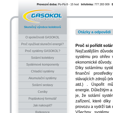
Provozní doba:
Po-Pá 8 - 15 hod
Infolinka:
777 283 009
Skutečný výrobce kolektorů
Otázky a odpovědi
O společnosti GASOKOL
Proč využívat sluneční energii?
Proč si pořídit sol
Nejčastějším důvode
Proč systémy GASOKOL?
systému pro ohřev v
Solární kolektory
ekonomické důvody.
Systémové komponenty
Díky solárnímu syst
Chladící systémy
finanční prostředk
stávajících zdrojů (el
Akumulační systémy
atd.) . Úspořit m
Solární sestavy
energie. Důležitým 
Ceníky
je, že solární systé
Poptávkový formulář
zařízení, které díky
Jak nakoupit?
provozu a vydrží tak 
Všechny systémy, 
Reference