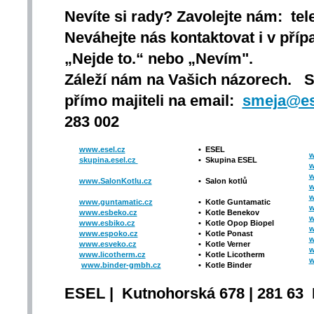
Nevíte si rady? Zavolejte nám: tel
Neváhejte nás kontaktovat i v přípa
„Nejde to.“ nebo „Nevím".
Záleží nám na Vašich názorech. 
přímo majiteli na email:
smeja@es
283 002
www.esel.cz
•
ESEL
w
skupina.esel.cz
•
Skupina ESEL
w
w
www.SalonKotlu.cz
•
Salon kotlů
w
w
www.guntamatic.cz
•
Kotle
Guntamatic
w
www.esbeko.cz
•
Kotle
Benekov
w
www.esbiko.cz
•
Kotle Opop Biopel
w
www.espoko.cz
•
Kotle Ponast
w
www.esveko.cz
•
Kotle Verner
w
www.licotherm.cz
•
Kotle Licotherm
w
www.binder-gmbh.cz
•
Kotle Binder
ESEL | Kutnohorská 678 | 281 63 