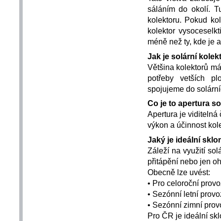
sáláním do okolí. 
kolektoru. Pokud ko
kolektor vysoceselkt
méně než ty, kde je a
Jak je solární kolek
Většina kolektorů má
potřeby vetších pl
spojujeme do solárníc
Co je to apertura s
Apertura je viditelná
výkon a účinnost kole
Jaký je ideální sklo
Záleží na využití so
přitápění nebo jen o
Obecně lze uvést:
• Pro celoroční provo
• Sezónní letní provo
• Sezónní zimní prov
Pro ČR je ideální skl