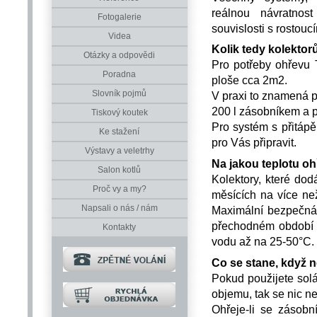
reálnou návratnost
Fotogalerie
souvislosti s rostouc
Videa
Kolik tedy kolektor
Otázky a odpovědi
Pro potřeby ohřevu 
Poradna
ploše cca 2m2.
Slovník pojmů
V praxi to znamená p
200 l zásobníkem a p
Tiskový koutek
Pro systém s přitápě
Ke stažení
pro Vás připravit.
Výstavy a veletrhy
Na jakou teplotu oh
Salon kotlů
Kolektory, které do
Proč vy a my?
měsících na více ne
Napsali o nás / nám
Maximální bezpečná 
přechodném období j
Kontakty
vodu až na 25-50°C. 
Co se stane, když n
Pokud použijete sol
objemu, tak se nic n
Ohřeje-li se zásobn