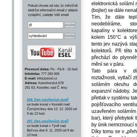
elektronická solárn
Pokud chcete od nás 2x měsíčně
(bojler) se dále nenab
obdržet informační email z oblasti
vytápění, zadejte Váš email
Tím, že dále tepl
neodebíráme, sto
kapaliny v kolektor
kolem 150°C a výš
tento jev nazývá sta
kolektorů. Při této 
přechází do plynné
mění se v páru.
Provozní doba:
Po - Pá 8 - 15 hod
Tato pára v dů
Infolinka:
777 283 009
roztažnosti, vytlačí 
E-mail:
info(a)esel.cz
Adresa:
Kutnohorská 678
solárním okruhu d
281 63, Kostelec nad Č. lesy
expanzní nádoby. Je
přetlak v systému t
208. Den otevřených dveří
pojišťovacího venti
se bude konat v Kostelci nad
Černými lesy dne 13. 12. 2020 od
uzavřeném solárním 
9 do 13 hod.
bar), který přebytek
207. Den otevřených dveří
by únik nemrznoucí 
se bude konat v Týně nad
Díky tomu se v „přeh
Bečvou dne 8. 11. 2020 od 9 do
13 hod.