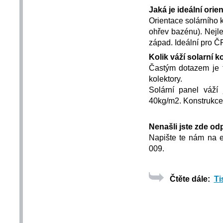
Jaká je ideální ori
Orientace solárního 
ohřev bazénu). Nejlep
západ. Ideální pro Č
Kolik váží solarní k
Častým dotazem je t
kolektory.
Solární panel váží
40kg/m2. Konstrukce 
Nenašli jste zde od
Napište te nám na 
009.
Čtěte dále:
Ti