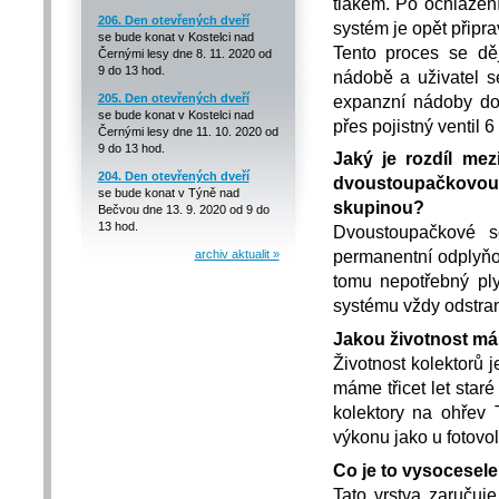
tlakem. Po ochlazení
206. Den otevřených dveří
systém je opět připr
se bude konat v Kostelci nad
Tento proces se dě
Černými lesy dne 8. 11. 2020 od
9 do 13 hod.
nádobě a uživatel s
expanzní nádoby doš
205. Den otevřených dveří
se bude konat v Kostelci nad
přes pojistný ventil 
Černými lesy dne 11. 10. 2020 od
9 do 13 hod.
Jaký je rozdíl me
204. Den otevřených dveří
dvoustoupačkovou
se bude konat v Týně nad
skupinou?
Bečvou dne 13. 9. 2020 od 9 do
13 hod.
Dvoustoupačkové so
permanentní odplyňo
archiv aktualit »
tomu nepotřebný ply
systému vždy odstran
Jakou životnost má 
Životnost kolektorů j
máme třicet let staré
kolektory na ohřev
výkonu jako u fotovo
Co je to vysocesele
Tato vrstva zaručuj