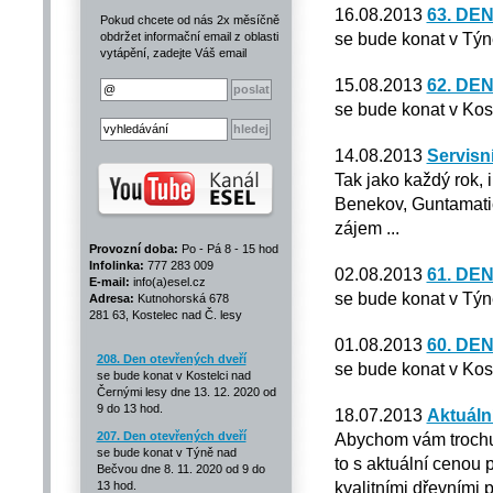
16.08.2013
63. DE
Pokud chcete od nás 2x měsíčně
se bude konat v Týn
obdržet informační email z oblasti
vytápění, zadejte Váš email
15.08.2013
62. DE
se bude konat v Kos
14.08.2013
Servisní
Tak jako každý rok, 
Benekov, Guntamatic
zájem ...
Provozní doba:
Po - Pá 8 - 15 hod
Infolinka:
777 283 009
02.08.2013
61. DE
E-mail:
info(a)esel.cz
se bude konat v Týn
Adresa:
Kutnohorská 678
281 63, Kostelec nad Č. lesy
01.08.2013
60. DE
208. Den otevřených dveří
se bude konat v Kos
se bude konat v Kostelci nad
Černými lesy dne 13. 12. 2020 od
9 do 13 hod.
18.07.2013
Aktuáln
207. Den otevřených dveří
Abychom vám trochu 
se bude konat v Týně nad
to s aktuální cenou 
Bečvou dne 8. 11. 2020 od 9 do
kvalitními dřevními 
13 hod.