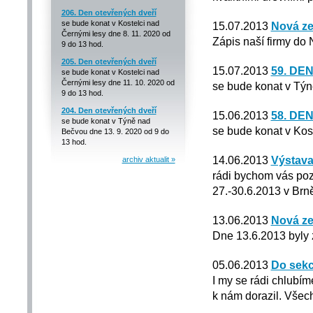
206. Den otevřených dveří
se bude konat v Kostelci nad
15.07.2013
Nová ze
Černými lesy dne 8. 11. 2020 od
Zápis naší firmy do 
9 do 13 hod.
205. Den otevřených dveří
15.07.2013
59. DE
se bude konat v Kostelci nad
Černými lesy dne 11. 10. 2020 od
se bude konat v Týn
9 do 13 hod.
204. Den otevřených dveří
15.06.2013
58. DE
se bude konat v Týně nad
se bude konat v Kos
Bečvou dne 13. 9. 2020 od 9 do
13 hod.
14.06.2013
Výstava
archiv aktualit »
rádi bychom vás poz
27.-30.6.2013 v Brn
13.06.2013
Nová ze
Dne 13.6.2013 byly 
05.06.2013
Do sekc
I my se rádi chlubím
k nám dorazil. Všech