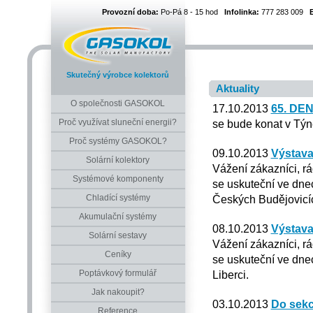
Provozní doba:
Po-Pá 8 - 15 hod
Infolinka:
777 283 009
Skutečný výrobce kolektorů
Aktuality
O společnosti GASOKOL
17.10.2013
65. DE
Proč využívat sluneční energii?
se bude konat v Týn
Proč systémy GASOKOL?
09.10.2013
Výstava
Solární kolektory
Vážení zákazníci, r
Systémové komponenty
se uskuteční ve dnec
Chladící systémy
Českých Budějovicí
Akumulační systémy
08.10.2013
Výstava
Solární sestavy
Vážení zákazníci, r
Ceníky
se uskuteční ve dnec
Poptávkový formulář
Liberci.
Jak nakoupit?
03.10.2013
Do sekc
Reference