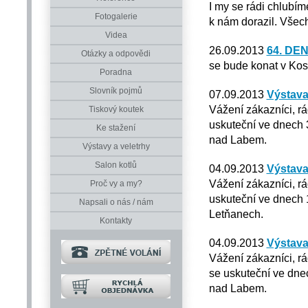
I my se rádi chlubím
Fotogalerie
k nám dorazil. Všech
Videa
26.09.2013
64. DE
Otázky a odpovědi
se bude konat v Kos
Poradna
Slovník pojmů
07.09.2013
Výstava
Vážení zákazníci, r
Tiskový koutek
uskuteční ve dnech 3
Ke stažení
nad Labem.
Výstavy a veletrhy
Salon kotlů
04.09.2013
Výstava
Vážení zákazníci, r
Proč vy a my?
uskuteční ve dnech 1
Napsali o nás / nám
Letňanech.
Kontakty
04.09.2013
Výstava
Vážení zákazníci, r
se uskuteční ve dnec
nad Labem.