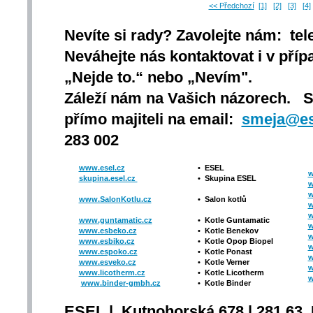
<< Předchozí
[1]
[2]
[3]
[4]
Nevíte si rady? Zavolejte nám: tel
Neváhejte nás kontaktovat i v přípa
„Nejde to.“ nebo „Nevím".
Záleží nám na Vašich názorech. 
přímo majiteli na email:
smeja@es
283 002
www.esel.cz
•
ESEL
w
skupina.esel.cz
•
Skupina ESEL
w
w
www.SalonKotlu.cz
•
Salon kotlů
w
w
www.guntamatic.cz
•
Kotle
Guntamatic
w
www.esbeko.cz
•
Kotle
Benekov
w
www.esbiko.cz
•
Kotle Opop Biopel
w
www.espoko.cz
•
Kotle Ponast
w
www.esveko.cz
•
Kotle Verner
w
www.licotherm.cz
•
Kotle Licotherm
w
www.binder-gmbh.cz
•
Kotle Binder
ESEL | Kutnohorská 678 | 281 63 