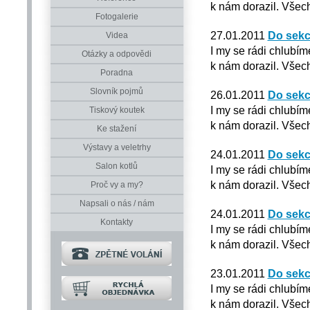
k nám dorazil. Všech
Fotogalerie
27.01.2011
Do sekc
Videa
I my se rádi chlubím
Otázky a odpovědi
k nám dorazil. Všech
Poradna
Slovník pojmů
26.01.2011
Do sekc
I my se rádi chlubím
Tiskový koutek
k nám dorazil. Všech
Ke stažení
Výstavy a veletrhy
24.01.2011
Do sekc
Salon kotlů
I my se rádi chlubím
k nám dorazil. Všech
Proč vy a my?
Napsali o nás / nám
24.01.2011
Do sekc
Kontakty
I my se rádi chlubím
k nám dorazil. Všech
23.01.2011
Do sekc
I my se rádi chlubím
k nám dorazil. Všech