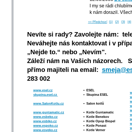
I my se rádi chlubím
k nám dorazil. Všech
<< Předchozí
[1]
[2]
[3]
[4]
Nevíte si rady? Zavolejte nám: tel
Neváhejte nás kontaktovat i v přípa
„Nejde to.“ nebo „Nevím".
Záleží nám na Vašich názorech. 
přímo majiteli na email:
smeja@es
283 002
www.esel.cz
•
ESEL
w
skupina.esel.cz
•
Skupina ESEL
w
w
www.SalonKotlu.cz
•
Salon kotlů
w
w
www.guntamatic.cz
•
Kotle
Guntamatic
w
www.esbeko.cz
•
Kotle
Benekov
w
www.esbiko.cz
•
Kotle Opop Biopel
w
www.espoko.cz
•
Kotle Ponast
w
www.esveko.cz
•
Kotle Verner