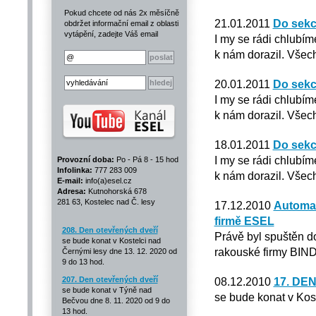
Pokud chcete od nás 2x měsíčně
21.01.2011
Do sekc
obdržet informační email z oblasti
vytápění, zadejte Váš email
I my se rádi chlubím
k nám dorazil. Všech
20.01.2011
Do sekc
I my se rádi chlubím
k nám dorazil. Všech
18.01.2011
Do sekc
I my se rádi chlubím
Provozní doba:
Po - Pá 8 - 15 hod
Infolinka:
777 283 009
k nám dorazil. Všech
E-mail:
info(a)esel.cz
Adresa:
Kutnohorská 678
281 63, Kostelec nad Č. lesy
17.12.2010
Automat
firmě ESEL
208. Den otevřených dveří
Právě byl spuštěn d
se bude konat v Kostelci nad
rakouské firmy BIN
Černými lesy dne 13. 12. 2020 od
9 do 13 hod.
207. Den otevřených dveří
08.12.2010
17. DE
se bude konat v Týně nad
se bude konat v Kos
Bečvou dne 8. 11. 2020 od 9 do
13 hod.