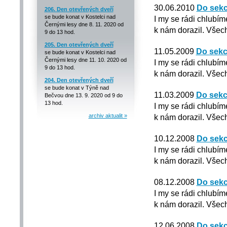
30.06.2010
Do sekc
206. Den otevřených dveří
se bude konat v Kostelci nad
I my se rádi chlubím
Černými lesy dne 8. 11. 2020 od
k nám dorazil. Všech
9 do 13 hod.
205. Den otevřených dveří
11.05.2009
Do sekc
se bude konat v Kostelci nad
Černými lesy dne 11. 10. 2020 od
I my se rádi chlubím
9 do 13 hod.
k nám dorazil. Všech
204. Den otevřených dveří
se bude konat v Týně nad
11.03.2009
Do sekc
Bečvou dne 13. 9. 2020 od 9 do
13 hod.
I my se rádi chlubím
archiv aktualit »
k nám dorazil. Všech
10.12.2008
Do sekc
I my se rádi chlubím
k nám dorazil. Všech
08.12.2008
Do sekc
I my se rádi chlubím
k nám dorazil. Všech
12.06.2008
Do sekc