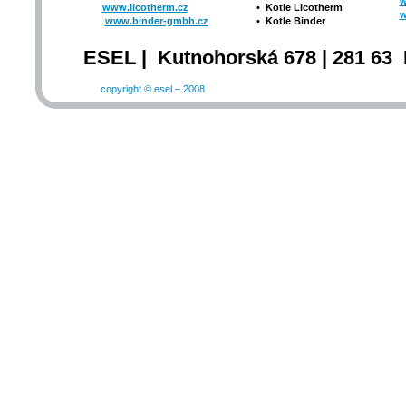
w
www.licotherm.cz
•
Kotle Licotherm
w
www.binder-gmbh.cz
•
Kotle Binder
ESEL | Kutnohorská 678 | 281 63 
copyright © esel – 2008