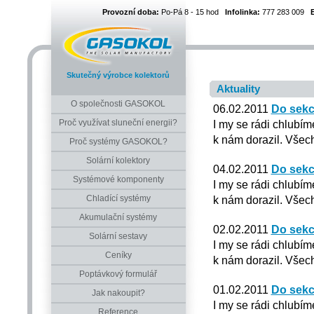
Provozní doba:
Po-Pá 8 - 15 hod
Infolinka:
777 283 009
Skutečný výrobce kolektorů
Aktuality
O společnosti GASOKOL
06.02.2011
Do sekc
Proč využívat sluneční energii?
I my se rádi chlubím
k nám dorazil. Všech
Proč systémy GASOKOL?
Solární kolektory
04.02.2011
Do sekc
Systémové komponenty
I my se rádi chlubím
Chladící systémy
k nám dorazil. Všech
Akumulační systémy
02.02.2011
Do sekc
Solární sestavy
I my se rádi chlubím
Ceníky
k nám dorazil. Všech
Poptávkový formulář
01.02.2011
Do sekc
Jak nakoupit?
I my se rádi chlubím
Reference