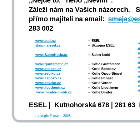
„Nejde to.“ nebo „Nevím".
Záleží nám na Vašich názorech. 
přímo majiteli na email:
smeja@es
283 002
www.esel.cz
•
ESEL
w
skupina.esel.cz
•
Skupina ESEL
w
w
www.SalonKotlu.cz
•
Salon kotlů
w
w
www.guntamatic.cz
•
Kotle
Guntamatic
w
www.esbeko.cz
•
Kotle
Benekov
w
www.esbiko.cz
•
Kotle Opop Biopel
w
www.espoko.cz
•
Kotle Ponast
w
www.esveko.cz
•
Kotle Verner
w
www.licotherm.cz
•
Kotle Licotherm
w
www.binder-gmbh.cz
•
Kotle Binder
ESEL | Kutnohorská 678 | 281 63 
copyright © esel – 2008