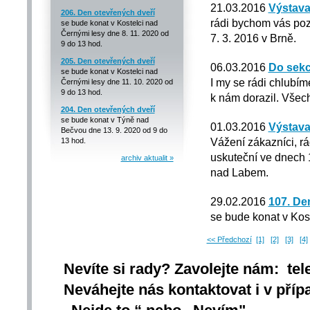
21.03.2016
Výstava
206. Den otevřených dveří
rádi bychom vás poz
se bude konat v Kostelci nad
Černými lesy dne 8. 11. 2020 od
7. 3. 2016 v Brně.
9 do 13 hod.
205. Den otevřených dveří
06.03.2016
Do sekc
se bude konat v Kostelci nad
I my se rádi chlubím
Černými lesy dne 11. 10. 2020 od
9 do 13 hod.
k nám dorazil. Všech
204. Den otevřených dveří
se bude konat v Týně nad
01.03.2016
Výstava
Bečvou dne 13. 9. 2020 od 9 do
Vážení zákazníci, r
13 hod.
uskuteční ve dnech 1
archiv aktualit »
nad Labem.
29.02.2016
107. De
se bude konat v Kos
<< Předchozí
[1]
[2]
[3]
[4]
Nevíte si rady? Zavolejte nám: tel
Neváhejte nás kontaktovat i v přípa