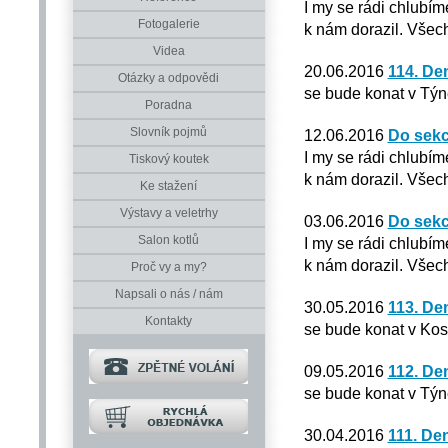
I my se rádi chlubím
Fotogalerie
k nám dorazil. Všech
Videa
20.06.2016
114. De
Otázky a odpovědi
se bude konat v Týn
Poradna
Slovník pojmů
12.06.2016
Do sekc
I my se rádi chlubím
Tiskový koutek
k nám dorazil. Všech
Ke stažení
Výstavy a veletrhy
03.06.2016
Do sekc
Salon kotlů
I my se rádi chlubím
k nám dorazil. Všech
Proč vy a my?
Napsali o nás / nám
30.05.2016
113. De
Kontakty
se bude konat v Kos
09.05.2016
112. De
se bude konat v Týn
30.04.2016
111. De