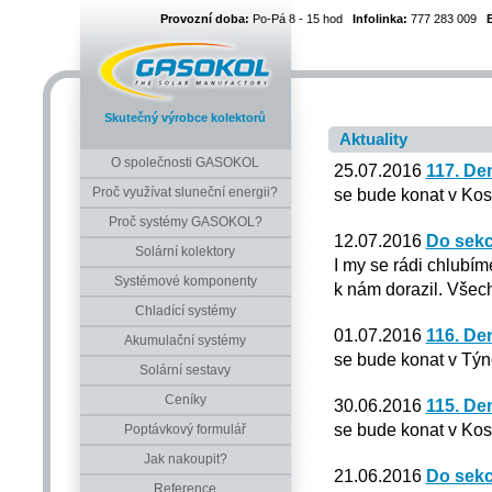
Provozní doba:
Po-Pá 8 - 15 hod
Infolinka:
777 283 009
Skutečný výrobce kolektorů
Aktuality
O společnosti GASOKOL
25.07.2016
117. De
Proč využívat sluneční energii?
se bude konat v Kos
Proč systémy GASOKOL?
12.07.2016
Do sekc
Solární kolektory
I my se rádi chlubím
Systémové komponenty
k nám dorazil. Všech
Chladící systémy
01.07.2016
116. De
Akumulační systémy
se bude konat v Týn
Solární sestavy
Ceníky
30.06.2016
115. De
se bude konat v Kos
Poptávkový formulář
Jak nakoupit?
21.06.2016
Do sekc
Reference