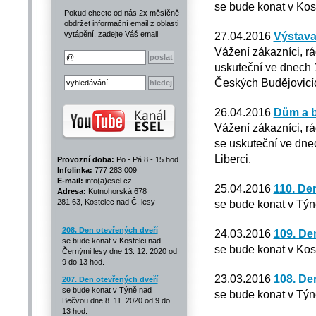
se bude konat v Kos
Pokud chcete od nás 2x měsíčně
obdržet informační email z oblasti
vytápění, zadejte Váš email
27.04.2016
Výstava
Vážení zákazníci, r
uskuteční ve dnech 1
Českých Budějovicí
26.04.2016
Dům a b
Vážení zákazníci, r
se uskuteční ve dnec
Liberci.
Provozní doba:
Po - Pá 8 - 15 hod
Infolinka:
777 283 009
E-mail:
info(a)esel.cz
25.04.2016
110. De
Adresa:
Kutnohorská 678
281 63, Kostelec nad Č. lesy
se bude konat v Týn
208. Den otevřených dveří
24.03.2016
109. De
se bude konat v Kostelci nad
se bude konat v Kos
Černými lesy dne 13. 12. 2020 od
9 do 13 hod.
23.03.2016
108. De
207. Den otevřených dveří
se bude konat v Týně nad
se bude konat v Týn
Bečvou dne 8. 11. 2020 od 9 do
13 hod.